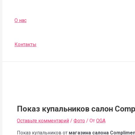
О нас
Контакты
Показ купальников салон Comp
Оставьте комментарий
/
Фото
/ От
OGA
Показ купальников от
магазина салона Complimen