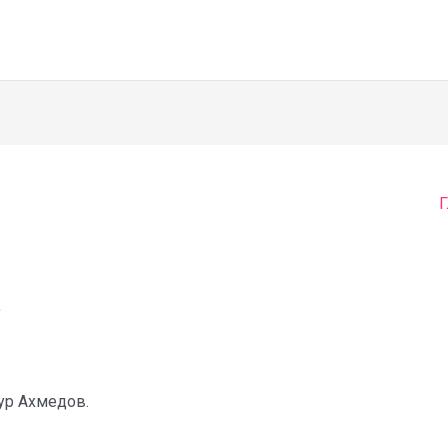
Г
»
ур Ахмедов.