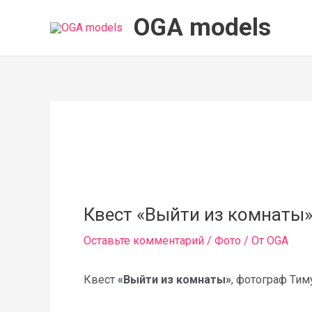
Перейти
OGA models
к
содержимому
Квест «Выйти из комнаты
Оставьте комментарий
/
Фото
/ От
OGA
Квест
«Выйти из комнаты»
, фотограф Тим